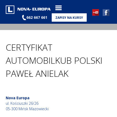
662 667 661
ZAPISY NA KURSY
CERTYFIKAT
AUTOMOBILKUB POLSKI
PAWEŁ ANIELAK
Nova Europa
ul. Kościuszki 26/26
05-300 Mińsk Mazowiecki