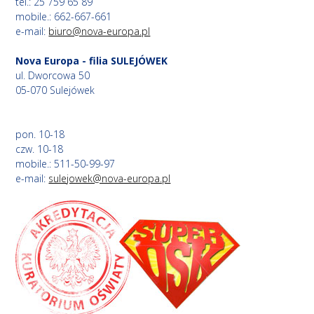
tel.: 25 759 65 89
mobile.: 662-667-661
e-mail:
biuro@nova-europa.pl
Nova Europa - filia SULEJÓWEK
ul. Dworcowa 50
05-070 Sulejówek
pon. 10-18
czw. 10-18
mobile.: 511-50-99-97
e-mail:
sulejowek@nova-europa.pl