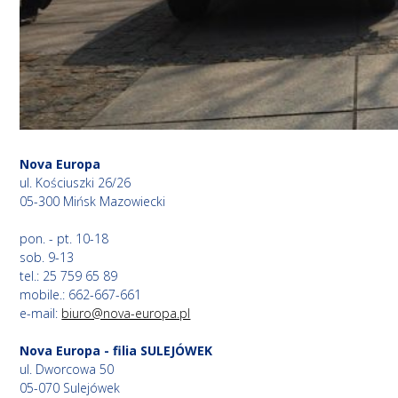
Nova Europa
ul. Kościuszki 26/26
05-300 Mińsk Mazowiecki
pon. - pt. 10-18
sob. 9-13
tel.: 25 759 65 89
mobile.: 662-667-661
e-mail:
biuro@nova-europa.pl
Nova Europa - filia SULEJÓWEK
ul. Dworcowa 50
05-070 Sulejówek