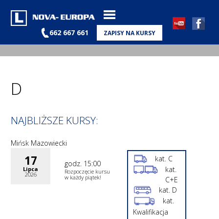
662 667 661
ZAPISY NA KURSY
D
NAJBLIŻSZE KURSY:
Mińsk Mazowiecki
17
kat. C
godz. 15:00
kat.
Lipca
Rozpoczęcie kursu
2026
w każdy piątek!
C+E
kat. D
kat.
Kwalifikacja