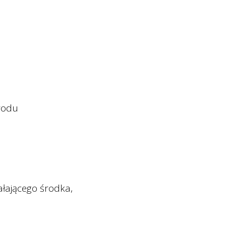
wodu
ałającego środka,