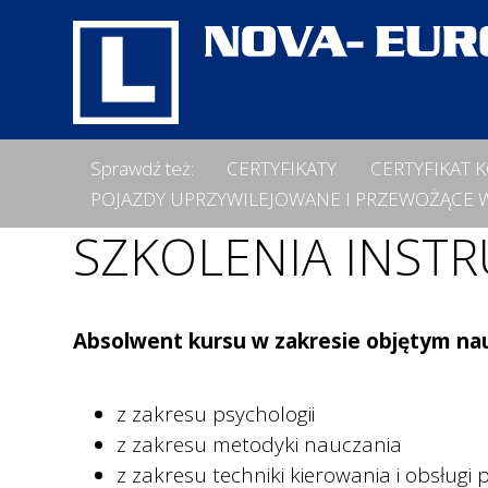
Sprawdź też:
CERTYFIKATY
CERTYFIKAT
POJAZDY UPRZYWILEJOWANE I PRZEWOŻĄCE W
SZKOLENIA INST
Absolwent kursu w zakresie objętym na
z zakresu psychologii
z zakresu metodyki nauczania
z zakresu techniki kierowania i obsługi