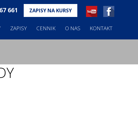
67 661
ZAPISY NA KURSY
Y
ZAPISY
CENNIK
O NAS
KONTAKT
DY