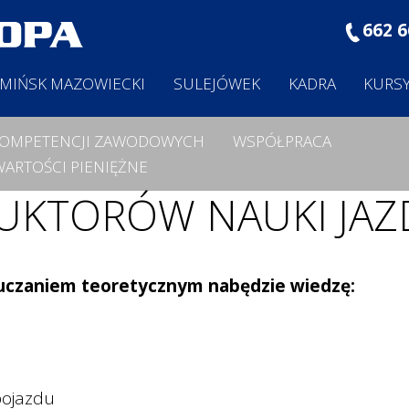
662 6
MIŃSK MAZOWIECKI
SULEJÓWEK
KADRA
KURS
 KOMPETENCJI ZAWODOWYCH
WSPÓŁPRACA
ARTOŚCI PIENIĘŻNE
RUKTORÓW NAUKI JAZ
uczaniem teoretycznym nabędzie wiedzę:
 pojazdu