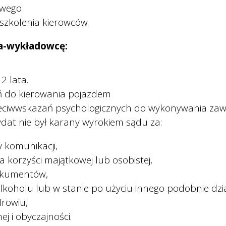
owego
szkolenia kierowców
ra-wykładowcę:
2 lata.
ń do kierowania pojazdem
rzeciwwskazań psychologicznych do wykonywania za
dat nie był karany wyrokiem sądu za:
 komunikacji,
 korzyści majątkowej lub osobistej,
dokumentów,
lkoholu lub w stanie po użyciu innego podobnie dzi
drowiu,
j i obyczajności.