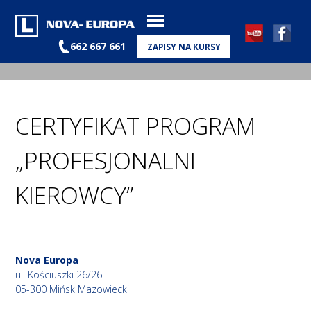
662 667 661
ZAPISY NA KURSY
CERTYFIKAT PROGRAM
„PROFESJONALNI
KIEROWCY”
Nova Europa
ul. Kościuszki 26/26
05-300 Mińsk Mazowiecki