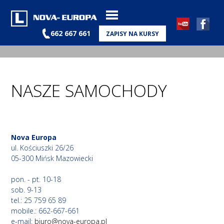
662 667 661
ZAPISY NA KURSY
NASZE SAMOCHODY
Nova Europa
ul. Kościuszki 26/26
05-300 Mińsk Mazowiecki
pon. - pt. 10-18
sob. 9-13
tel.: 25 759 65 89
mobile.: 662-667-661
e-mail:
biuro@nova-europa.pl