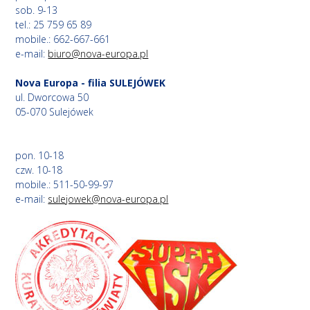
sob. 9-13
tel.: 25 759 65 89
mobile.: 662-667-661
e-mail:
biuro@nova-europa.pl
Nova Europa - filia SULEJÓWEK
ul. Dworcowa 50
05-070 Sulejówek
pon. 10-18
czw. 10-18
mobile.: 511-50-99-97
e-mail:
sulejowek@nova-europa.pl